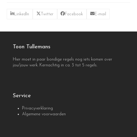
LinkedIn
Twitter
Facebook
E-mail
Toon Tullemans
Hier moet in paar bondige regels nog iets komen over
jou/jouw werk. Kernachtig in ca. 3 tot 5 regels.
Service
Privacyverklaring
Algemene voorwaarden