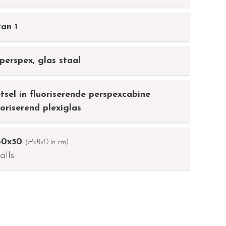
van 1
perspex, glas staal
tsel in fluoriserende perspexcabine
oriserend plexiglas
160x50
(HxBxD in cm)
alls